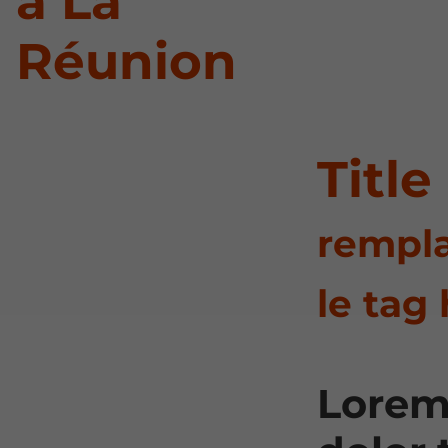
à La
Réunion
Title
rempla
le tag 
Lorem