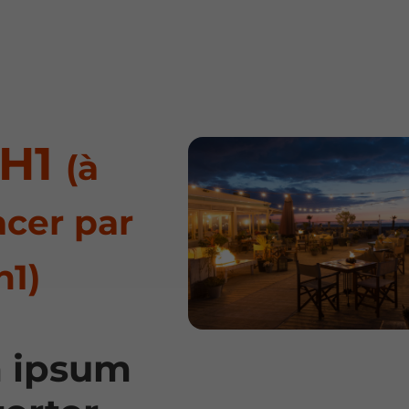
 H1
(à
cer par
h1)
 ipsum