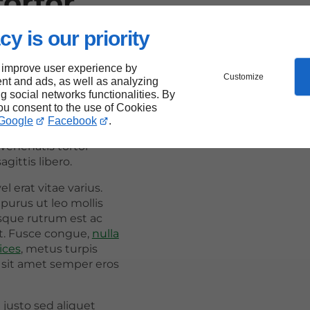
tortor
imentum
cy is our priority
is
 improve user experience by
Customize
nt and ads, as well as analyzing
ng social networks functionalities. By
you consent to the use of Cookies
or sit amet,
Google
Facebook
.
scing elit. Proin vel
venenatis tortor
ittis libero.
l erat vitae varius.
purus ut leo mollis
isque rutrum est ac
t. Fusce congue,
nulla
ices
, metus turpis
, sit amet semper eros
 justo sed aliquet