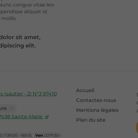
unc congue vitae leo
pendisse aliquet id
mollis.
olor sit amet,
ipiscing elit.
Accueil
 Isautier - Zi N°3
97410
Contactez-nous
ure
Mentions légales
7438
Sainte-Marie
Plan du site
 / 13h00 - 16h15
Ven :
07h30 -