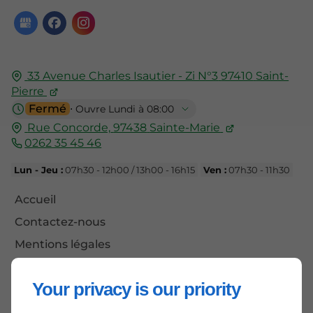
33 Avenue Charles Isautier - Zi N°3
97410
Saint-
Pierre
Fermé
⋅ Ouvre Lundi à 08:00
Rue Concorde,
97438
Sainte-Marie
0262 35 45 46
Lun - Jeu :
07h30 - 12h00 / 13h00 - 16h15
Ven :
07h30 - 11h30
Accueil
Contactez-nous
Mentions légales
Plan du site
Your privacy is our priority